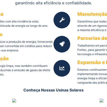
garantindo alta eficiência e confiabilidade.
ca
Manutenção
es com alta incidência solar,
Garantimos que todas
imizada de energia ao longo do ano.
através de um rigoro
a máxima eficiência e 
o
Parcerias d
izar a produção de energia, fornecendo
Trabalhamos em parce
ser convertida em créditos para reduzir
Fortlev, para garanti
a sua empresa.
tecnologia e infraestru
Ação
Expansão e 
rgia limpa, mas também contribuem
Estamos continuament
eduzindo a emissão de gases de efeito
implementando inovaç
is.
energia limpa e efici
vanguarda das prática
Conheça Nossas Usinas Solares